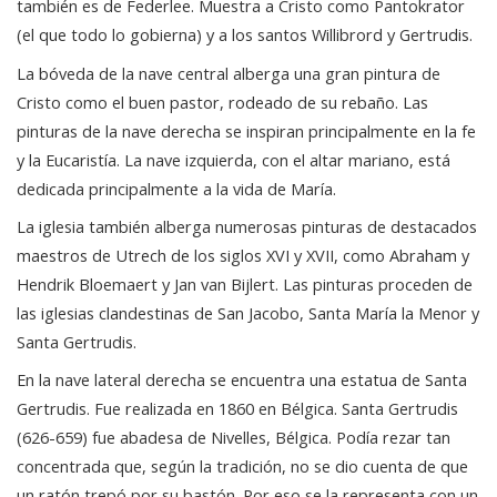
también es de Federlee. Muestra a Cristo como Pantokrator
(el que todo lo gobierna) y a los santos Willibrord y Gertrudis.
La bóveda de la nave central alberga una gran pintura de
Cristo como el buen pastor, rodeado de su rebaño. Las
pinturas de la nave derecha se inspiran principalmente en la fe
y la Eucaristía. La nave izquierda, con el altar mariano, está
dedicada principalmente a la vida de María.
La iglesia también alberga numerosas pinturas de destacados
maestros de Utrech de los siglos XVI y XVII, como Abraham y
Hendrik Bloemaert y Jan van Bijlert. Las pinturas proceden de
las iglesias clandestinas de San Jacobo, Santa María la Menor y
Santa Gertrudis.
En la nave lateral derecha se encuentra una estatua de Santa
Gertrudis. Fue realizada en 1860 en Bélgica. Santa Gertrudis
(626-659) fue abadesa de Nivelles, Bélgica. Podía rezar tan
concentrada que, según la tradición, no se dio cuenta de que
un ratón trepó por su bastón. Por eso se la representa con un