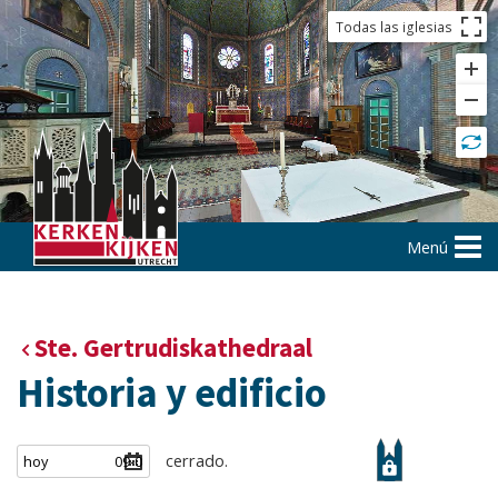
Todas las iglesias
Menú
Ste. Gertrudiskathedraal
Historia y edificio
cerrado.