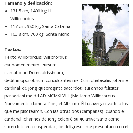
Tamaño y dedicación:
131,5 cm, 1400 kg; H.
Willibrordus
117 cm, 980 kg; Santa Catalina
103,8 cm, 700 kg; Santa María
Textos:
Texto Willibrordus: Willibrordus
est nomen meum. Rursum
clamabo ad Deum altissimum,
dedit in opprobrium conculcantes me. Cum duabisaliis Johanne
cardinali de Jong quadraginta sacerdotii sui annos feliciter
paroeciani me dd AD MCMXLVIII. (Me llamo Willibrordus.
Nuevamente clamo a Dios, el Altísimo. Él ha avergonzado a los
que me pisotearon. Con las otras dos (campanas), cuando el
cardenal Johannes de Jong celebró su 40 aniversario como
sacerdote en prosperidad, los feligreses me presentaron en el