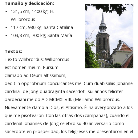
Tamaño y dedicación:
131,5 cm, 1400 kg; H.
Willibrordus
117 cm, 980 kg; Santa Catalina
103,8 cm, 700 kg; Santa María
Textos:
Texto Willibrordus: Willibrordus
est nomen meum. Rursum
clamabo ad Deum altissimum,
dedit in opprobrium conculcantes me. Cum duabisaliis Johanne
cardinali de Jong quadraginta sacerdotii sui annos feliciter
paroeciani me dd AD MCMXLVIII. (Me llamo Willibrordus.
Nuevamente clamo a Dios, el Altísimo. Él ha avergonzado a los
que me pisotearon. Con las otras dos (campanas), cuando el
cardenal Johannes de Jong celebró su 40 aniversario como
sacerdote en prosperidad, los feligreses me presentaron en el