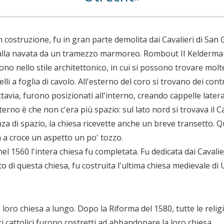
n costruzione, fu in gran parte demolita dai Cavalieri di San G
dalla navata da un tramezzo marmoreo. Rombout II Kelderman
ettono nello stile architettonico, in cui si possono trovare mo
li a foglia di cavolo. All'esterno del coro si trovano dei con
ttavia, furono posizionati all'interno, creando cappelle later
nterno è che non c'era più spazio: sul lato nord si trovava il C
a di spazio, la chiesa ricevette anche un breve transetto. Q
ca a croce un aspetto un po' tozzo.
el 1560 l'intera chiesa fu completata. Fu dedicata dai Cavali
 di questa chiesa, fu costruita l'ultima chiesa medievale di 
 loro chiesa a lungo. Dopo la Riforma del 1580, tutte le reli
i cattolici furono costretti ad abbandonare la loro chiesa.