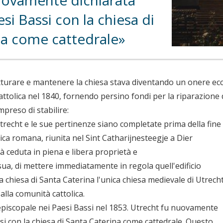
uovamente dichiarata
esi Bassi con la chiesa di
na come cattedrale
utturare e mantenere la chiesa stava diventando un onere ecce
ttolica nel 1840, fornendo persino fondi per la riparazione de
reso di stabilire:
trecht e le sue pertinenze siano completate prima della fine 
ica romana, riunita nel Sint Catharijnesteegje a Dier
à ceduta in piena e libera proprietà e
sua, di mettere immediatamente in regola quell'edificio
 la chiesa di Santa Caterina l'unica chiesa medievale di Utrech
 alla comunità cattolica.
episcopale nei Paesi Bassi nel 1853. Utrecht fu nuovamente
ssi con la chiesa di Santa Caterina come cattedrale. Questo