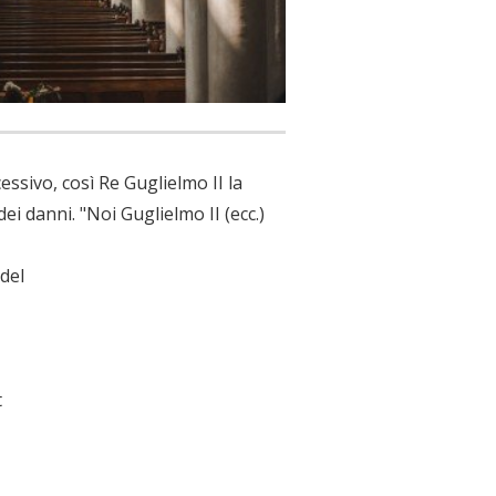
ssivo, così Re Guglielmo II la
i danni. "Noi Guglielmo II (ecc.)
del
t