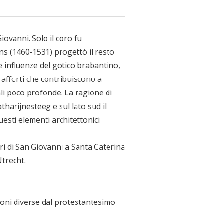
iovanni. Solo il coro fu
s (1460-1531) progettò il resto
lte influenze del gotico brabantino,
trafforti che contribuiscono a
ali poco profonde. La ragione di
atharijnesteeg e sul lato sud il
uesti elementi architettonici
eri di San Giovanni a Santa Caterina
Utrecht.
gioni diverse dal protestantesimo