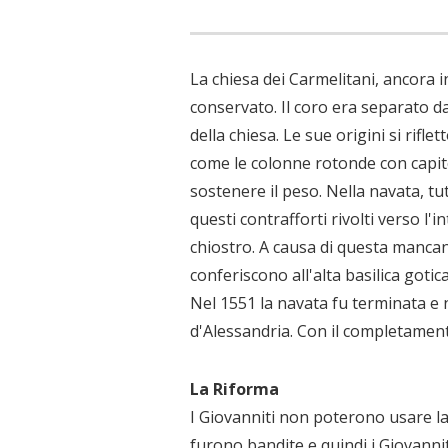
La chiesa dei Carmelitani, ancora i
conservato. Il coro era separato 
della chiesa. Le sue origini si rifl
come le colonne rotonde con capitel
sostenere il peso. Nella navata, tu
questi contrafforti rivolti verso l'i
chiostro. A causa di questa mancanz
conferiscono all'alta basilica goti
Nel 1551 la navata fu terminata e n
d'Alessandria. Con il completamento
La Riforma
I Giovanniti non poterono usare la
furono bandite e quindi i Giovannit