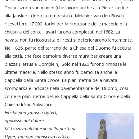
Theuniszoon van Vianen (che lavorò anche alla Pieterskerk e
alla Janskerk dopo la tempesta) e Melchior van den Bosch
ricevettero 17.000 fiorini per la rimozione delle macerie e la
chiusura del coro. I lavori furono completati nel 1682. La
navata non fu ricostruita e i resti si deteriorarono lentamente.
Nel 1825, parte del terreno della Chiesa del Duomo fu ceduta
alla città, che fece demolire diverse mura per creare una
piazza (l'attuale Domplein). Solo nel 1826 furono rimosse le
ultime macerie. Nello stesso anno fu demolita anche la
Cappella della Santa Croce. La planimetria della navata
scomparsa è indicata nella pavimentazione del Duomo, così
come le planimetrie dell'ex Cappella della Santa Croce e della
Chiesa di San Salvatore.
Finché non giunsi a Uytert,
oppresso dal dolore,
Mi trovavo all'interno della porta di
Uyter, ma non conoscevo Uytert;