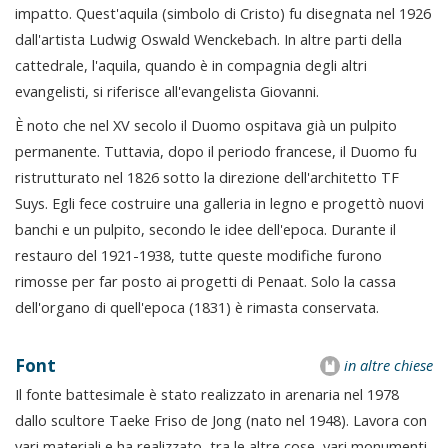
impatto. Quest'aquila (simbolo di Cristo) fu disegnata nel 1926
dall'artista Ludwig Oswald Wenckebach. In altre parti della
cattedrale, l'aquila, quando è in compagnia degli altri
evangelisti, si riferisce all'evangelista Giovanni.
È noto che nel XV secolo il Duomo ospitava già un pulpito
permanente. Tuttavia, dopo il periodo francese, il Duomo fu
ristrutturato nel 1826 sotto la direzione dell'architetto TF
Suys. Egli fece costruire una galleria in legno e progettò nuovi
banchi e un pulpito, secondo le idee dell'epoca. Durante il
restauro del 1921-1938, tutte queste modifiche furono
rimosse per far posto ai progetti di Penaat. Solo la cassa
dell'organo di quell'epoca (1831) è rimasta conservata.
Font
in altre chiese
Il fonte battesimale è stato realizzato in arenaria nel 1978
dallo scultore Taeke Friso de Jong (nato nel 1948). Lavora con
vari materiali e ha realizzato, tra le altre cose, vari monumenti