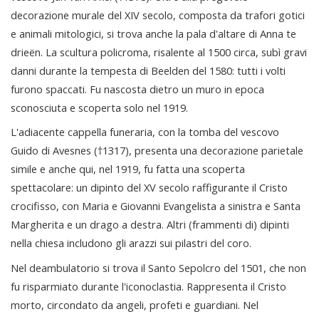
decorazione murale del XIV secolo, composta da trafori gotici
e animali mitologici, si trova anche la pala d'altare di Anna te
drieën. La scultura policroma, risalente al 1500 circa, subì gravi
danni durante la tempesta di Beelden del 1580: tutti i volti
furono spaccati. Fu nascosta dietro un muro in epoca
sconosciuta e scoperta solo nel 1919.
L'adiacente cappella funeraria, con la tomba del vescovo
Guido di Avesnes (†1317), presenta una decorazione parietale
simile e anche qui, nel 1919, fu fatta una scoperta
spettacolare: un dipinto del XV secolo raffigurante il Cristo
crocifisso, con Maria e Giovanni Evangelista a sinistra e Santa
Margherita e un drago a destra. Altri (frammenti di) dipinti
nella chiesa includono gli arazzi sui pilastri del coro.
Nel deambulatorio si trova il Santo Sepolcro del 1501, che non
fu risparmiato durante l'iconoclastia. Rappresenta il Cristo
morto, circondato da angeli, profeti e guardiani. Nel