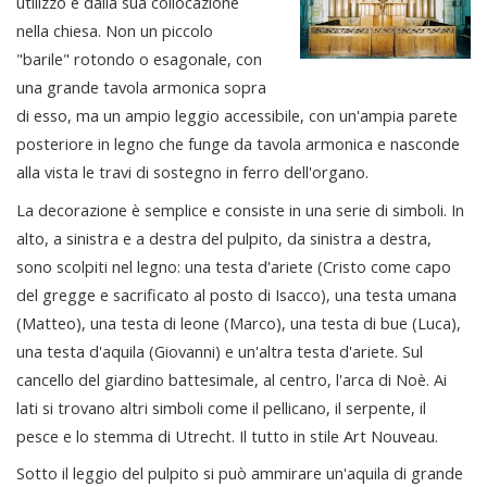
utilizzo e dalla sua collocazione
nella chiesa. Non un piccolo
"barile" rotondo o esagonale, con
una grande tavola armonica sopra
di esso, ma un ampio leggio accessibile, con un'ampia parete
posteriore in legno che funge da tavola armonica e nasconde
alla vista le travi di sostegno in ferro dell'organo.
La decorazione è semplice e consiste in una serie di simboli. In
alto, a sinistra e a destra del pulpito, da sinistra a destra,
sono scolpiti nel legno: una testa d'ariete (Cristo come capo
del gregge e sacrificato al posto di Isacco), una testa umana
(Matteo), una testa di leone (Marco), una testa di bue (Luca),
una testa d'aquila (Giovanni) e un'altra testa d'ariete. Sul
cancello del giardino battesimale, al centro, l'arca di Noè. Ai
lati si trovano altri simboli come il pellicano, il serpente, il
pesce e lo stemma di Utrecht. Il tutto in stile Art Nouveau.
Sotto il leggio del pulpito si può ammirare un'aquila di grande