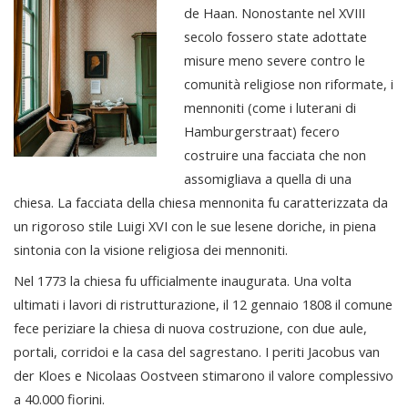
de Haan. Nonostante nel XVIII
secolo fossero state adottate
misure meno severe contro le
comunità religiose non riformate, i
mennoniti (come i luterani di
Hamburgerstraat) fecero
costruire una facciata che non
assomigliava a quella di una
chiesa. La facciata della chiesa mennonita fu caratterizzata da
un rigoroso stile Luigi XVI con le sue lesene doriche, in piena
sintonia con la visione religiosa dei mennoniti.
Nel 1773 la chiesa fu ufficialmente inaugurata. Una volta
ultimati i lavori di ristrutturazione, il 12 gennaio 1808 il comune
fece periziare la chiesa di nuova costruzione, con due aule,
portali, corridoi e la casa del sagrestano. I periti Jacobus van
der Kloes e Nicolaas Oostveen stimarono il valore complessivo
a 40.000 fiorini.