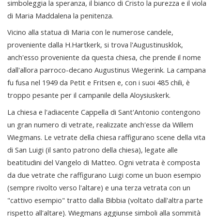
simboleggia la speranza, il bianco di Cristo la purezza e il viola
di Maria Maddalena la penitenza.
Vicino alla statua di Maria con le numerose candele,
proveniente dalla H.Hartkerk, si trova l'Augustinusklok,
anch'esso proveniente da questa chiesa, che prende il nome
dall'allora parroco-decano Augustinus Wiegerink. La campana
fu fusa nel 1949 da Petit e Fritsen e, con i suoi 485 chili, è
troppo pesante per il campanile della Aloysiuskerk.
La chiesa e l'adiacente Cappella di Sant'Antonio contengono
un gran numero di vetrate, realizzate anch'esse da Willem
Wiegmans. Le vetrate della chiesa raffigurano scene della vita
di San Luigi (il santo patrono della chiesa), legate alle
beatitudini del Vangelo di Matteo. Ogni vetrata è composta
da due vetrate che raffigurano Luigi come un buon esempio
(sempre rivolto verso l'altare) e una terza vetrata con un
"cattivo esempio" tratto dalla Bibbia (voltato dall'altra parte
rispetto all'altare). Wiegmans aggiunse simboli alla sommità