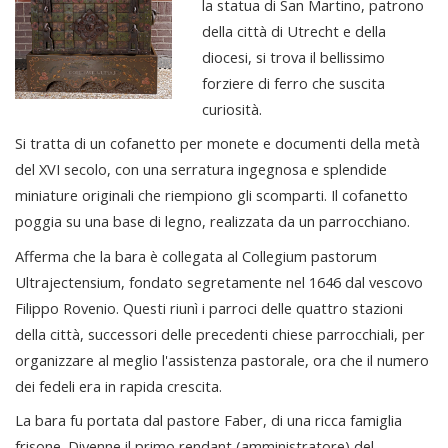
la statua di San Martino, patrono
della città di Utrecht e della
diocesi, si trova il bellissimo
forziere di ferro che suscita
curiosità.
Si tratta di un cofanetto per monete e documenti della metà
del XVI secolo, con una serratura ingegnosa e splendide
miniature originali che riempiono gli scomparti. Il cofanetto
poggia su una base di legno, realizzata da un parrocchiano.
Afferma che la bara è collegata al Collegium pastorum
Ultrajectensium, fondato segretamente nel 1646 dal vescovo
Filippo Rovenio. Questi riunì i parroci delle quattro stazioni
della città, successori delle precedenti chiese parrocchiali, per
organizzare al meglio l'assistenza pastorale, ora che il numero
dei fedeli era in rapida crescita.
La bara fu portata dal pastore Faber, di una ricca famiglia
frisone. Divenne il primo rendant (amministratore) del