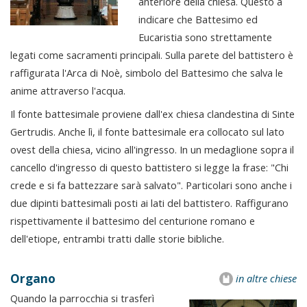
anteriore della chiesa. Questo a
indicare che Battesimo ed
Eucaristia sono strettamente
legati come sacramenti principali. Sulla parete del battistero è
raffigurata l'Arca di Noè, simbolo del Battesimo che salva le
anime attraverso l'acqua.
Il fonte battesimale proviene dall'ex chiesa clandestina di Sinte
Gertrudis. Anche lì, il fonte battesimale era collocato sul lato
ovest della chiesa, vicino all'ingresso. In un medaglione sopra il
cancello d'ingresso di questo battistero si legge la frase: "Chi
crede e si fa battezzare sarà salvato". Particolari sono anche i
due dipinti battesimali posti ai lati del battistero. Raffigurano
rispettivamente il battesimo del centurione romano e
dell'etiope, entrambi tratti dalle storie bibliche.
Organo
in altre chiese
Quando la parrocchia si trasferì