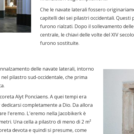
Che le navate laterali fossero originariam
capitelli dei sei pilastri occidentali. Ques
furono rialzati. Dopo il sollevamento delle
centrale, le chiavi delle volte del XIV secol
furono sostituite.
innalzamento delle navate laterali, intorno
 nel pilastro sud-occidentale, che prima
ta.
coreta Alyt Ponciaens. A quei tempi era
 dedicarsi completamente a Dio. Da allora
are l'eremo. L'eremo nella Jacobikerk è
metri. Una cella a pilastro di meno di 2 m²
oreta devota e quindi si presume, come