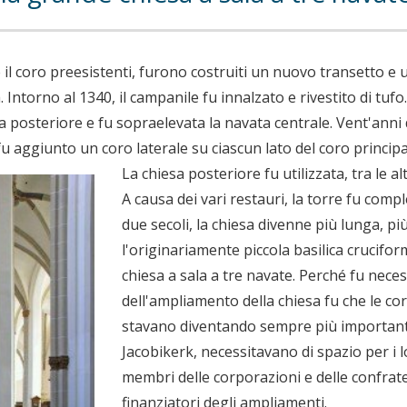
 e il coro preesistenti, furono costruiti un nuovo transetto e
Intorno al 1340, il campanile fu innalzato e rivestito di tufo.
sa posteriore e fu sopraelevata la navata centrale. Vent'anni
 fu aggiunto un coro laterale su ciascun lato del coro principa
La chiesa posteriore fu utilizzata, tra le a
A causa dei vari restauri, la torre fu comp
due secoli, la chiesa divenne più lunga, più
l'originariamente piccola basilica crucifo
chiesa a sala a tre navate. Perché fu neces
dell'ampliamento della chiesa fu che le cor
stavano diventando sempre più importanti
Jacobikerk, necessitavano di spazio per i lo
membri delle corporazioni e delle confrate
finanziatori degli ampliamenti.