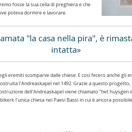
'eremo fosse la sua cella di preghiera e che
dove poteva dormire e lavorare.
iamata "la casa nella pira", è rimast
intatta
li eremiti scomparve dalle chiese. E così fecero anche gli er
ostruita l'Andreaskapel nel 1492. Grazie a questo progetto, l
 costruzione dell'Andreaskapel viene chiamato "het huysgen i
bikerk l'unica chiesa nei Paesi Bassi in cui è ancora possibil