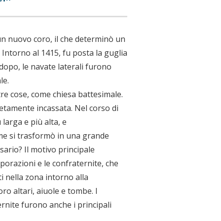
 un nuovo coro, il che determinò un
 Intorno al 1415, fu posta la guglia
 dopo, le navate laterali furono
le.
ltre cose, come chiesa battesimale.
letamente incassata. Nel corso di
 larga e più alta, e
rme si trasformò in una grande
sario? Il motivo principale
porazioni e le confraternite, che
 nella zona intorno alla
ro altari, aiuole e tombe. I
rnite furono anche i principali