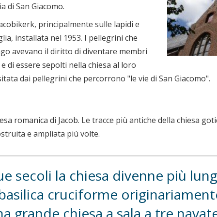
lia di San Giacomo.
Jacobikerk, principalmente sulle lapidi e
a, installata nel 1953. I pellegrini che
ago avevano il diritto di diventare membri
e di essere sepolti nella chiesa al loro
sitata dai pellegrini che percorrono "le vie di San Giacomo".
esa romanica di Jacob. Le tracce più antiche della chiesa goti
costruita e ampliata più volte.
e secoli la chiesa divenne più lunga
a basilica cruciforme originariament
a grande chiesa a sala a tre navate