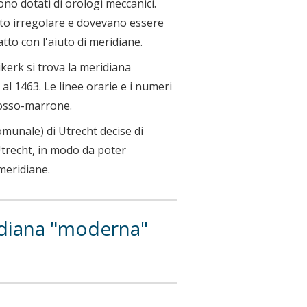
no dotati di orologi meccanici.
to irregolare e dovevano essere
to con l'aiuto di meridiane.
bikerk si trova la meridiana
al 1463. Le linee orarie e i numeri
 rosso-marrone.
omunale) di Utrecht decise di
Utrecht, in modo da poter
 meridiane.
ridiana "moderna"