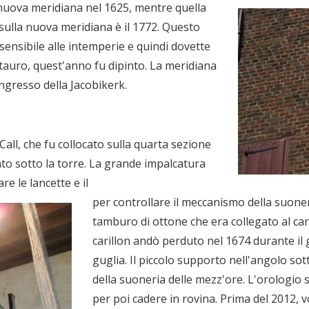
 nuova meridiana nel 1625, mentre quella
 sulla nuova meridiana è il 1772. Questo
sensibile alle intemperie e quindi dovette
tauro, quest'anno fu dipinto. La meridiana
'ingresso della Jacobikerk.
 Call, che fu collocato sulla quarta sezione
cato sotto la torre. La grande impalcatura
re le lancette e il
per controllare il meccanismo della suoner
tamburo di ottone che era collegato al ca
carillon andò perduto nel 1674 durante il 
guglia. Il piccolo supporto nell'angolo sot
della suoneria delle mezz'ore. L'orologio s
per poi cadere in rovina. Prima del 2012, v