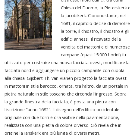
Chiesa del Duomo, la Pieterskerk e
la Jacobikerk. Ciononostante, nel
1681, il capitolo decise di demolire
la torre, il chiostro, il chiostro e gli
edifici annessi. Il ricavato della
vendita dei mattoni e di numerose
campane (quasi 15.000 fiorini) fu
utilizzato per costruire una nuova facciata ovest, modificare la
facciata nord e aggiungere un piccolo campanile con cupola
alla chiesa. Gijsbert Th. van Vianen progettò la facciata ovest
in mattoni in stile barocco, ornata, tra l'altro, da un portale in
pietra naturale in stile toscano che circonda l'ingresso. Sopra
la grande finestra della facciata, è posta una pietra con
l'iscrizione "anno 1682". Il disegno dell'edificio occidentale
originale con due torri è ora visibile nella pavimentazione,
realizzata con una pietra di colore diverso. Ciò rivela che in
origine la Janskerk era più lunga di diversi metri.