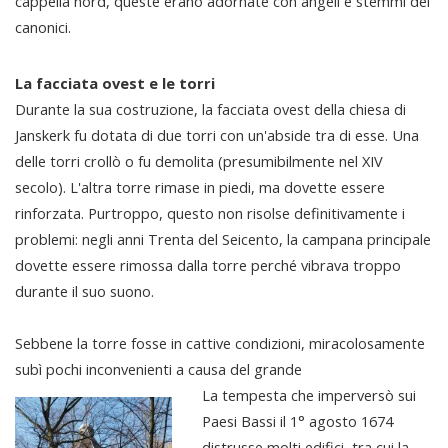
cappella nord, queste erano adornate con angeli e stemmi dei
canonici.
La facciata ovest e le torri
Durante la sua costruzione, la facciata ovest della chiesa di
Janskerk fu dotata di due torri con un'abside tra di esse. Una
delle torri crollò o fu demolita (presumibilmente nel XIV
secolo). L'altra torre rimase in piedi, ma dovette essere
rinforzata. Purtroppo, questo non risolse definitivamente i
problemi: negli anni Trenta del Seicento, la campana principale
dovette essere rimossa dalla torre perché vibrava troppo
durante il suo suono.
Sebbene la torre fosse in cattive condizioni, miracolosamente
subì pochi inconvenienti a causa del grande
La tempesta che imperversò sui
Paesi Bassi il 1° agosto 1674
distrusse molti edifici, tra cui la