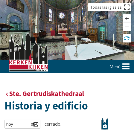
Todas las iglesias
Menú
Ste. Gertrudiskathedraal
Historia y edificio
cerrado.