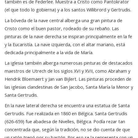
también es de Federlee. Muestra a Cristo como Pantokrator
(el que todo lo gobierna) y a los santos Willibrord y Gertrudis.
La bóveda de la nave central alberga una gran pintura de
Cristo como el buen pastor, rodeado de su rebaño. Las
pinturas de la nave derecha se inspiran principalmente en la fe
y la Eucaristía. La nave izquierda, con el altar mariano, está
dedicada principalmente a la vida de María.
La iglesia también alberga numerosas pinturas de destacados
maestros de Utrech de los siglos XVI y XVII, como Abraham y
Hendrik Bloemaert y Jan van Bijlert. Las pinturas proceden de
las iglesias clandestinas de San Jacobo, Santa María la Menor y
Santa Gertrudis.
En la nave lateral derecha se encuentra una estatua de Santa
Gertrudis. Fue realizada en 1860 en Bélgica. Santa Gertrudis
(626-659) fue abadesa de Nivelles, Bélgica. Podía rezar tan
concentrada que, según la tradición, no se dio cuenta de que
un ratón trepó por su bastón. Por eso se la representa con un