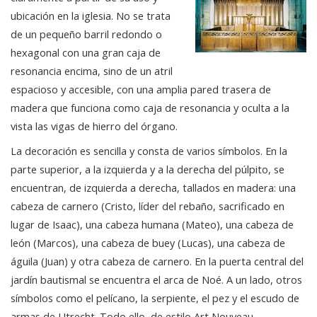
ubicación en la iglesia. No se trata
de un pequeño barril redondo o
hexagonal con una gran caja de
resonancia encima, sino de un atril
espacioso y accesible, con una amplia pared trasera de
madera que funciona como caja de resonancia y oculta a la
vista las vigas de hierro del órgano.
La decoración es sencilla y consta de varios símbolos. En la
parte superior, a la izquierda y a la derecha del púlpito, se
encuentran, de izquierda a derecha, tallados en madera: una
cabeza de carnero (Cristo, líder del rebaño, sacrificado en
lugar de Isaac), una cabeza humana (Mateo), una cabeza de
león (Marcos), una cabeza de buey (Lucas), una cabeza de
águila (Juan) y otra cabeza de carnero. En la puerta central del
jardín bautismal se encuentra el arca de Noé. A un lado, otros
símbolos como el pelícano, la serpiente, el pez y el escudo de
armas de Utrecht. Todo ello, de estilo Art Nouveau.