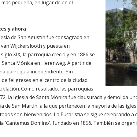
t, más pequeña, en lugar de en el
ces y ahora
Iglesia de San Agustín fue consagrada en
 van Wijckerslooth y puesta en
siglo XIX, la parroquia creció y en 1886 se
a de Santa Mónica en Herenweg. A partir de
 una parroquia independiente. Sin
de feligreses en el centro de la ciudad
población. Como resultado, las parroquias
72, la Iglesia de Santa Mónica fue clausurada y demolida un
a de San Martín, a la que pertenecen la mayoría de las iglesi
 y todos son bienvenidos. La Eucaristía se sigue celebrando a
lesia 'Cantemus Domino', fundado en 1856. También se organ