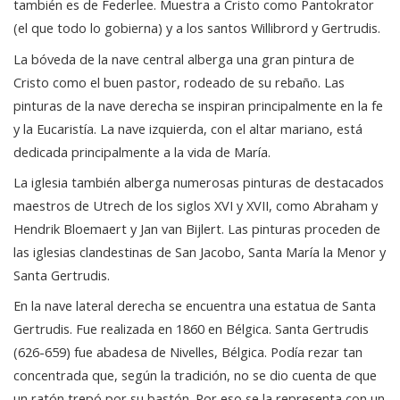
también es de Federlee. Muestra a Cristo como Pantokrator
(el que todo lo gobierna) y a los santos Willibrord y Gertrudis.
La bóveda de la nave central alberga una gran pintura de
Cristo como el buen pastor, rodeado de su rebaño. Las
pinturas de la nave derecha se inspiran principalmente en la fe
y la Eucaristía. La nave izquierda, con el altar mariano, está
dedicada principalmente a la vida de María.
La iglesia también alberga numerosas pinturas de destacados
maestros de Utrech de los siglos XVI y XVII, como Abraham y
Hendrik Bloemaert y Jan van Bijlert. Las pinturas proceden de
las iglesias clandestinas de San Jacobo, Santa María la Menor y
Santa Gertrudis.
En la nave lateral derecha se encuentra una estatua de Santa
Gertrudis. Fue realizada en 1860 en Bélgica. Santa Gertrudis
(626-659) fue abadesa de Nivelles, Bélgica. Podía rezar tan
concentrada que, según la tradición, no se dio cuenta de que
un ratón trepó por su bastón. Por eso se la representa con un