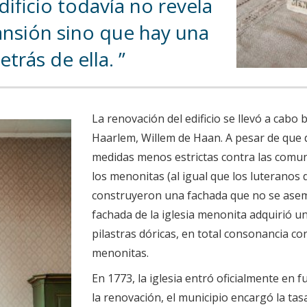
ificio todavía no revela
nsión sino que hay una
detrás de ella.
La renovación del edificio se llevó a cabo b
Haarlem, Willem de Haan. A pesar de que d
medidas menos estrictas contra las comun
los menonitas (al igual que los luteranos
construyeron una fachada que no se aseme
fachada de la iglesia menonita adquirió un 
pilastras dóricas, en total consonancia con
menonitas.
En 1773, la iglesia entró oficialmente en 
la renovación, el municipio encargó la tasa