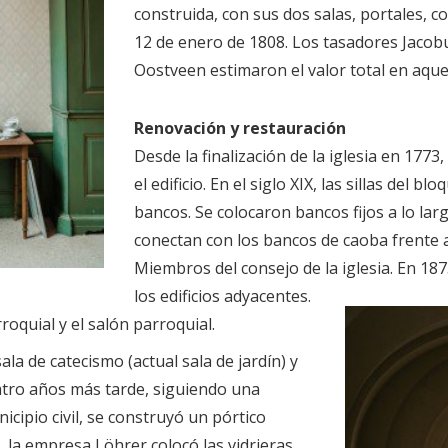
construida, con sus dos salas, portales, co
12 de enero de 1808. Los tasadores Jacobu
Oostveen estimaron el valor total en aque
Renovación y restauración
Desde la finalización de la iglesia en 1773
el edificio. En el siglo XIX, las sillas del 
bancos. Se colocaron bancos fijos a lo lar
conectan con los bancos de caoba frente a 
Miembros del consejo de la iglesia. En 187
los edificios adyacentes.
roquial y el salón parroquial.
la de catecismo (actual sala de jardín) y
uatro años más tarde, siguiendo una
cipio civil, se construyó un pórtico
2, la empresa Löhrer colocó las vidrieras