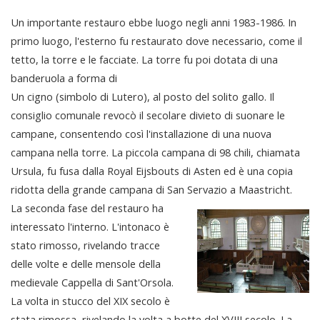
Un importante restauro ebbe luogo negli anni 1983-1986. In
primo luogo, l'esterno fu restaurato dove necessario, come il
tetto, la torre e le facciate. La torre fu poi dotata di una
banderuola a forma di
Un cigno (simbolo di Lutero), al posto del solito gallo. Il
consiglio comunale revocò il secolare divieto di suonare le
campane, consentendo così l'installazione di una nuova
campana nella torre. La piccola campana di 98 chili, chiamata
Ursula, fu fusa dalla Royal Eijsbouts di Asten ed è una copia
ridotta della grande campana di San Servazio a Maastricht.
La seconda fase del restauro ha
interessato l'interno. L'intonaco è
stato rimosso, rivelando tracce
delle volte e delle mensole della
medievale Cappella di Sant'Orsola.
La volta in stucco del XIX secolo è
stata rimossa, rivelando la volta a botte del XVIII secolo. La