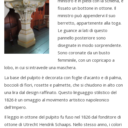
ministro è in piedi con la schiena, è
fissato un bottone in ottone. Il
ministro può appendervi il suo
berretto, appartenente alla toga.
Le guance ai lati di questo
pannello posteriore sono
disegnate in modo sorprendente.
Sono coronate da un busto
femminile, con un copricapo a
lobo, in cui si intravede una maschera.
La base del pulpito è decorata con foglie d'acanto e di palma,
boccioli di fiori, rosette e palmette, che si chiudono in alto con
una lira dal design raffinato. Questo linguaggio stilistico del
1826 è un omaggio al movimento artistico napoleonico
dell'Impero.
Il leggio in ottone del pulpito fu fuso nel 1826 dal fonditore di
ottone di Utrecht Hendrik Schaaps. Nello stesso anno, i colori