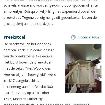
schakels afwisselend worden gevormd door gouden olifanten
en torentjes. Oorspronkelijk hing het
wapenbord
boven de
preekstoel. Tegenwoordig hangt dit gedenkteken boven de
grote galerij aan de noordzijde.
Preekstoel
in andere kerken
De preekstoel en het doophek
dateren uit de 19e eeuw, de kuip
van de preekstoel is 17e eeuws.
Het bord boven de preekstoel
met de tekst: "Het Woord des
Heeren blijft in Eeuwigheid", werd
in 1817 aangebracht ter
herinnering aan het feit dat 300
jaar daarvoor, op 31 oktober
1517, Maarten Luther zijn
stellingen aan de deur van de slotkapel van Wittenberg