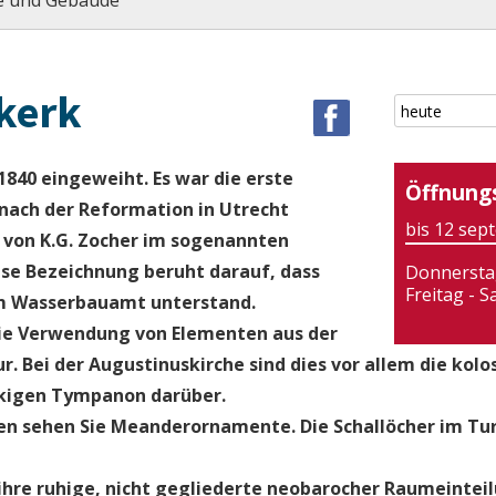
e und Gebäude
skerk
1840 eingeweiht. Es war die erste
Öffnung
 nach der Reformation in Utrecht
bis 12 sep
 von K.G. Zocher im sogenannten
ese Bezeichnung beruht darauf, dass
Donnersta
Freitag - 
em Wasserbauamt unterstand.
 die Verwendung von Elementen aus der
r. Bei der Augustinuskirche sind dies vor allem die kolo
ckigen Tympanon darüber.
len sehen Sie Meanderornamente. Die Schallöcher im Tur
h ihre ruhige, nicht gegliederte neobarocher Raumeintei