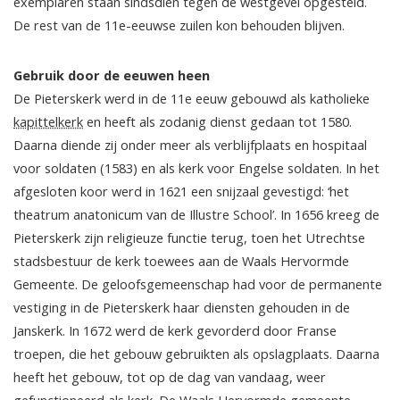
exemplaren staan sindsdien tegen de westgevel opgesteld.
De rest van de 11e-eeuwse zuilen kon behouden blijven.
Gebruik door de eeuwen heen
De Pieterskerk werd in de 11e eeuw gebouwd als katholieke
kapittelkerk
en heeft als zodanig dienst gedaan tot 1580.
Daarna diende zij onder meer als verblijfplaats en hospitaal
voor soldaten (1583) en als kerk voor Engelse soldaten. In het
afgesloten koor werd in 1621 een snijzaal gevestigd: ‘het
theatrum anatonicum van de Illustre School’. In 1656 kreeg de
Pieterskerk zijn religieuze functie terug, toen het Utrechtse
stadsbestuur de kerk toewees aan de Waals Hervormde
Gemeente. De geloofsgemeenschap had voor de permanente
vestiging in de Pieterskerk haar diensten gehouden in de
Janskerk. In 1672 werd de kerk gevorderd door Franse
troepen, die het gebouw gebruikten als opslagplaats. Daarna
heeft het gebouw, tot op de dag van vandaag, weer
gefunctioneerd als kerk. De Waals Hervormde gemeente