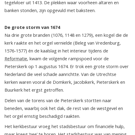
tegelvloer uit 1413. De plekken waar voorheen altaren en
banken stonden, zijn opgevuld met baksteen.
De grote storm van 1674
Na drie grote branden (1076, 1148 en 1279), een kogel die de
kerk raakte en het orgel vernielde (Beleg van Vredenburg,
1576-1577) én de kaalslag in het interieur tijdens de
Reformatie
, kwam de volgende rampspoed voor de
Pieterskerk op 1 augustus 1674. Er trok een grote storm over
Nederland die veel schade aanrichtte. Van de Utrechtse
kerken waren vooral de Domkerk, Jacobikerk, Pieterskerk en
Buurkerk het ergst getroffen.
Delen van de torens van de Pieterskerk stortten naar
beneden, waarbij ook het dak, de rest van de westgevel en
het orgel ernstig beschadigd raakten.
Het kerkbestuur vroeg het stadsbestuur om financiële hulp,
maar kreeg ‘nee’ te horen. Het stadsbestuur was van mening