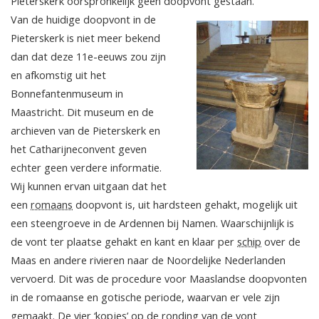
Pieterskerk oorspronkelijk geen doopvont gestaan.
Van de huidige doopvont in de
Pieterskerk is niet meer bekend
dan dat deze 11e-eeuws zou zijn
en afkomstig uit het
Bonnefantenmuseum in
Maastricht. Dit museum en de
archieven van de Pieterskerk en
het Catharijneconvent geven
echter geen verdere informatie.
Wij kunnen ervan uitgaan dat het
een
romaans
doopvont is, uit hardsteen gehakt, mogelijk uit
een steengroeve in de Ardennen bij Namen. Waarschijnlijk is
de vont ter plaatse gehakt en kant en klaar per
schip
over de
Maas en andere rivieren naar de Noordelijke Nederlanden
vervoerd. Dit was de procedure voor Maaslandse doopvonten
in de romaanse en gotische periode, waarvan er vele zijn
gemaakt. De vier ‘kopjes’ op de ronding van de vont