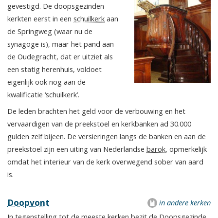
gevestigd. De doopsgezinden
kerkten eerst in een
schuilkerk
aan
de Springweg (waar nu de
synagoge is), maar het pand aan
de Oudegracht, dat er uitziet als
een statig herenhuis, voldoet
eigenlijk ook nog aan de
kwalificatie ‘schuilkerk’.
De leden brachten het geld voor de verbouwing en het
vervaardigen van de preekstoel en kerkbanken ad 30.000
gulden zelf bijeen. De versieringen langs de banken en aan de
preekstoel zijn een uiting van Nederlandse
barok
, opmerkelijk
omdat het interieur van de kerk overwegend sober van aard
is.
Doopvont
in andere kerken
In tegenstelling tot de meeste kerken bezit de Doopsgezinde