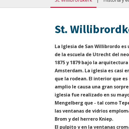
St. Willibrordkerk
Historia y ed
St. Willibrord
La Iglesia de San Willibrordo e
de la escuela de Utrecht del neo
1875 y 1879 bajo la arquitectur
Amsterdam. La iglesia es casi e
que la rodean. El interior que 
amplio le causa una gran sorpres
iglesia fue realizado en su mayo
Mengelberg que - tal como Tepe 
las ventanas de vidrios emploma
Brom y del herrero Kniep.
El pulpito y en la ventanas cro