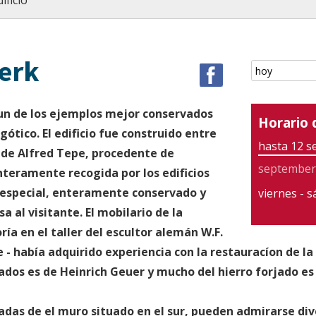
ificio
kerk
s un de los ejemplos mejor conservados
Horario 
gótico. El edificio fue construido entre
hasta 12 
a de Alfred Tepe, procedente de
september
nteramente recogida por los edificios
es especial, enteramente conservado y
viernes - 
a al visitante. El mobilario de la
ría en el taller del escultor alemán W.F.
- había adquirido experiencia con la restauracíon de la
dos es de Heinrich Geuer y mucho del hierro forjado es d
madas de el muro situado en el sur, pueden admirarse div