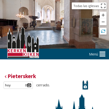
Todas las iglesias
Menú
Pieterskerk
cerrado.