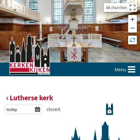
All churches
Menu
Lutherse kerk
closed.