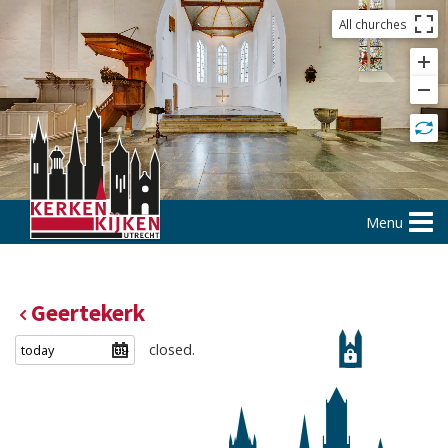
All churches
Menu
Geertekerk
closed.