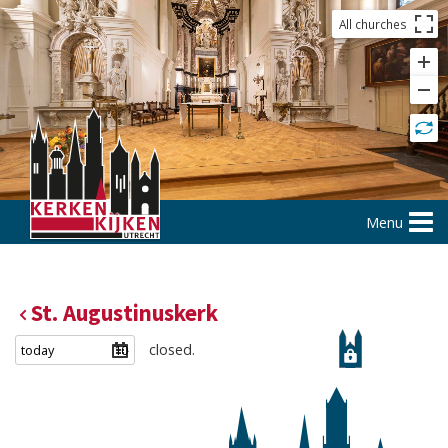
All churches
Menu
St. Augustinuskerk
closed.