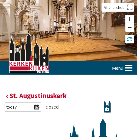
All churches
Menu
St. Augustinuskerk
closed.