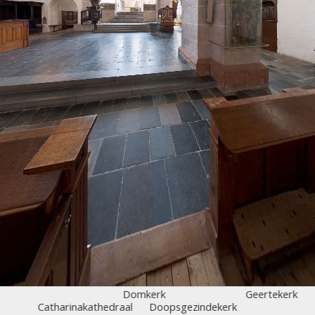
Domkerk
Geertekerk
Catharinakathedraal
Doopsgezindekerk